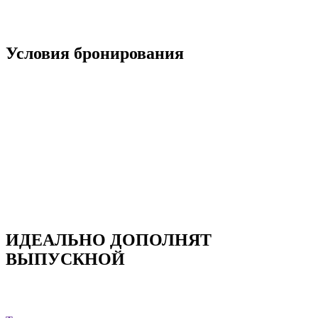
Условия бронирования
Пакетные предложения можно заказать на даты: с 23 августа
по 10 сентября 2022 года
Необходимо внести предоплату в размере от 5000
рублей, для того, чтобы забронировать праздник
Минимальное количество участников 15 человек
Максимальное количество гостей не ограничено
Оплачиваются только участники программы (взрослым
сопровождающим оплата не требуется)
ИДЕАЛЬНО ДОПОЛНЯТ
ВЫПУСКНОЙ