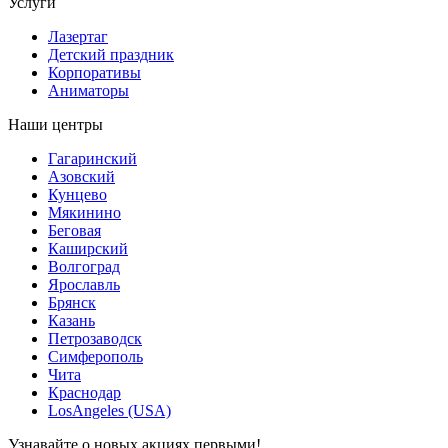
Услуги
Лазертаг
Детский праздник
Корпоративы
Аниматоры
Наши центры
Гагаринский
Азовский
Кунцево
Мякинино
Беговая
Каширский
Волгоград
Ярославль
Брянск
Казань
Петрозаводск
Симферополь
Чита
Краснодар
LosAngeles (USA)
Узнавайте о новых акциях первыми!