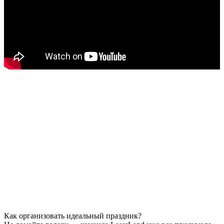
В LaserLand играть в
лазерный пейнтбол
могут взрослые и
дети от 6 лет – стрелять приходится не шариками с краской, а
инфракрасными лучами, что безболезненно и безопасно.
Хватит просиживать часами напролет за компьютером,
погрузившись в компьютерные игры.
LaserLand предоставляет возможность окунуться в
параллельную реальность и стать не просто наблюдателем по
ту сторону экрана, а полноценным участником.
В LaserLand вам предложат несколько сюжетов игры на
выбор, помогут настроить вооружение под выбранный
уровень.
Как организовать идеальный праздник?