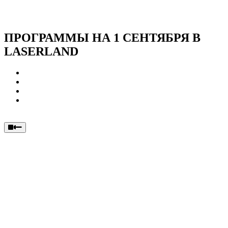
Вас ждут: космические лазерные бои, анимационные
программы, игра в «Мафию» и другие развлечения!
ПРОГРАММЫ НА 1 СЕНТЯБРЯ В
LASERLAND