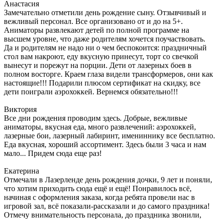
Анастасия
Замечательно отметили день рождение сыну. Отзывчивый и
вежливый персонал. Все организовано от и до на 5+.
Аниматоры развлекают детей по полной программе на
высшем уровне, что даже родителям хочется поучаствовать.
Да и родителям не надо ни о чем беспокоится: праздничный
стол вам накроют, еду вкусную принесут, торт со свечкой
вынесут и порежут на порции. Дети от лазерных боев в
полном восторге. Краем глаза видели трансформеров, они как
настоящие!!! Подарили плюсом сертификат на скидку, все
дети поиграли аэрохоккей. Вернемся обязательно!!!
Виктория
Все дни рождения проводим здесь. Добрые, вежливые
аниматоры, вкусная еда, много развлечений: аэрохоккей,
лазерные бои, лазерный лабиринт, имениннику все бесплатно.
Еда вкусная, хороший ассортимент. Здесь были 3 часа и нам
мало... Придем сюда еще раз!
Екатерина
Отмечали в Лазерленде день рождения дочки, 9 лет и поняли,
что хотим приходить сюда ещё и ещё! Понравилось всё,
начиная с оформления заказа, когда ребята провели нас в
игровой зал, всё показали-рассказали и до самого праздника!
Отмечу внимательность персонала, до праздника звонили,