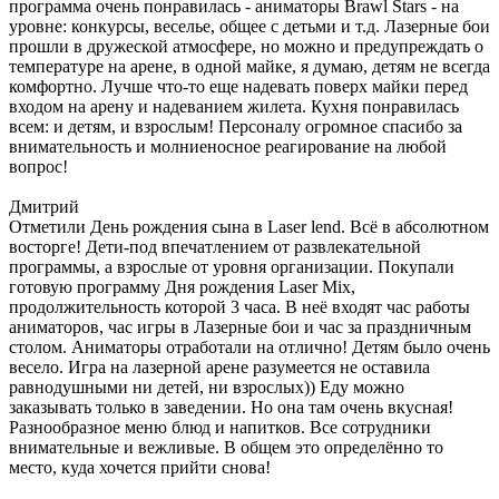
программа очень понравилась - аниматоры Brawl Stars - на
уровне: конкурсы, веселье, общее с детьми и т.д. Лазерные бои
прошли в дружеской атмосфере, но можно и предупреждать о
температуре на арене, в одной майке, я думаю, детям не всегда
комфортно. Лучше что-то еще надевать поверх майки перед
входом на арену и надеванием жилета. Кухня понравилась
всем: и детям, и взрослым! Персоналу огромное спасибо за
внимательность и молниеносное реагирование на любой
вопрос!
Дмитрий
Отметили День рождения сына в Laser lend. Всё в абсолютном
восторге! Дети-под впечатлением от развлекательной
программы, а взрослые от уровня организации. Покупали
готовую программу Дня рождения Laser Mix,
продолжительность которой 3 часа. В неë входят час работы
аниматоров, час игры в Лазерные бои и час за праздничным
столом. Аниматоры отработали на отлично! Детям было очень
весело. Игра на лазерной арене разумеется не оставила
равнодушными ни детей, ни взрослых)) Еду можно
заказывать только в заведении. Но она там очень вкусная!
Разнообразное меню блюд и напитков. Все сотрудники
внимательные и вежливые. В общем это определëнно то
место, куда хочется прийти снова!