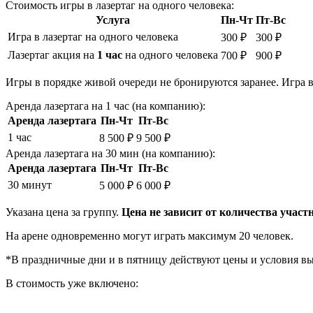
Стоимость игры в лазертаг на одного человека:
Услуга
Пн-Чт
Пт-Вс
Игра в лазертаг на одного человека
300 ₽
300 ₽
Лазертаг акция на
1 час
на одного человека
700 ₽
900 ₽
Игры в порядке живой очереди не бронируются заранее. Игра в
Аренда лазертага на 1 час (на компанию):
Аренда лазертага
Пн-Чт
Пт-Вс
1 час
8 500 ₽
9 500 ₽
Аренда лазертага на 30 мин (на компанию):
Аренда лазертага
Пн-Чт
Пт-Вс
30 минут
5 000 ₽
6 000 ₽
Указана цена за группу.
Цена не зависит от количества участ
На арене одновременно могут играть максимум 20 человек.
*В праздничные дни и в пятницу действуют цены и условия вы
В стоимость уже включено: