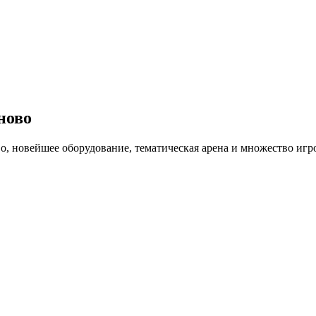
ново
во, новейшее оборудование, тематическая арена и множество иг
вести время всей семьей, расслабиться после тяжелой рабочей н