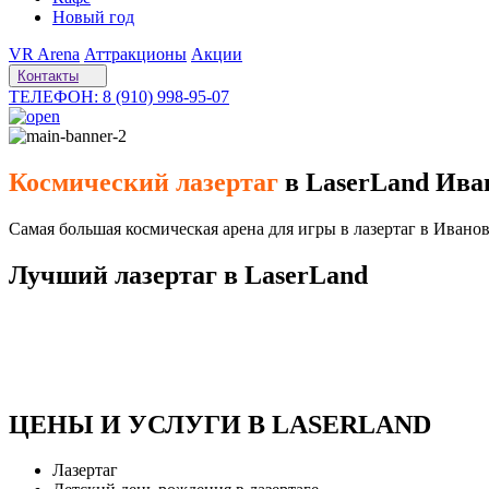
Новый год
VR Arena
Аттракционы
Акции
Контакты
ТЕЛЕФОН: 8 (910) 998-95-07
Космический лазертаг
в LaserLand Ива
Самая большая космическая арена для игры в лазертаг в Ивано
Лучший лазертаг в LaserLand
Лазертаг в LaserLand в Иваново покажет вам как с пользой про
детей от компьютерных игрушек.
Приходите в гости!
ЦЕНЫ И УСЛУГИ В LASERLAND
Лазертаг