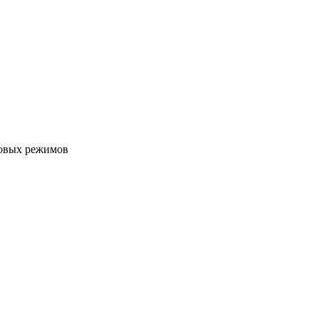
ровых режимов
едели, зарядиться положительными эмоциями, а заодно отвлечь